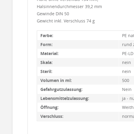
Halsinnendurchmesser 39,2 mm
Gewinde DIN 50
Gewicht inkl. Verschluss 74 g
Farbe:
PE na
Form:
rund 
Material:
PE-LD
Skala:
nein
Steril:
nein
Volumen in ml:
500
Gefahrgutzulassung:
Nein
Lebensmittelzulassung:
ja - n
Öffnung:
Weith
Verschluss:
norma