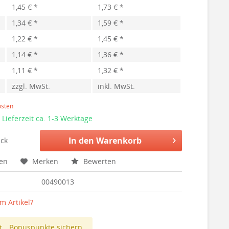
1,45 € *
1,73 € *
1,34 € *
1,59 € *
1,22 € *
1,45 € *
1,14 € *
1,36 € *
1,11 € *
1,32 € *
zzgl. MwSt.
inkl. MwSt.
osten
 Lieferzeit ca. 1-3 Werktage
In den
Warenkorb
ck
hen
Merken
Bewerten
00490013
m Artikel?
t
Bonuspunkte sichern