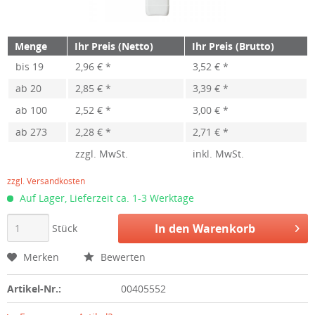
Menge
Ihr Preis (Netto)
Ihr Preis (Brutto)
bis
19
2,96 € *
3,52 € *
ab
20
2,85 € *
3,39 € *
ab
100
2,52 € *
3,00 € *
ab
273
2,28 € *
2,71 € *
zzgl. MwSt.
inkl. MwSt.
zzgl. Versandkosten
Auf Lager, Lieferzeit ca. 1-3 Werktage
In den
Warenkorb
Stück
Merken
Bewerten
Artikel-Nr.:
00405552