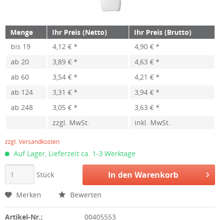
Menge
Ihr Preis (Netto)
Ihr Preis (Brutto)
bis
19
4,12 € *
4,90 € *
ab
20
3,89 € *
4,63 € *
ab
60
3,54 € *
4,21 € *
ab
124
3,31 € *
3,94 € *
ab
248
3,05 € *
3,63 € *
zzgl. MwSt.
inkl. MwSt.
zzgl. Versandkosten
Auf Lager, Lieferzeit ca. 1-3 Werktage
In den
Warenkorb
Stück
Merken
Bewerten
Artikel-Nr.:
00405553