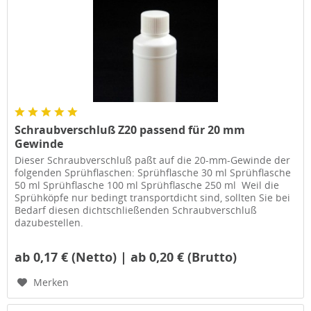
Schraubverschluß Z20 passend für 20 mm
Gewinde
Dieser Schraubverschluß paßt auf die 20-mm-Gewinde der
folgenden Sprühflaschen: Sprühflasche 30 ml Sprühflasche
50 ml Sprühflasche 100 ml Sprühflasche 250 ml Weil die
Sprühköpfe nur bedingt transportdicht sind, sollten Sie bei
Bedarf diesen dichtschließenden Schraubverschluß
dazubestellen.
ab 0,17 € (Netto) | ab 0,20 € (Brutto)
Merken