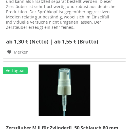
und kann als Ersatzteil separat bestellt werden. Dieser
Zerstäuber ist sehr hochwertig und robust aus deutscher
Produktion. Der Sprühkopf ist gegenüber aggressiven
Medien relativ gut beständig, wobei sich im Einzelfall
individuelle Versuche nicht umgehen lassen. Der
Zerstäuber erzeugt ein sehr feines...
ab 1,30 € (Netto) | ab 1,55 € (Brutto)
Merken
Verfügbar
Zerstäuber M II für Zylinderfl. 50 Schlauch 80 mm