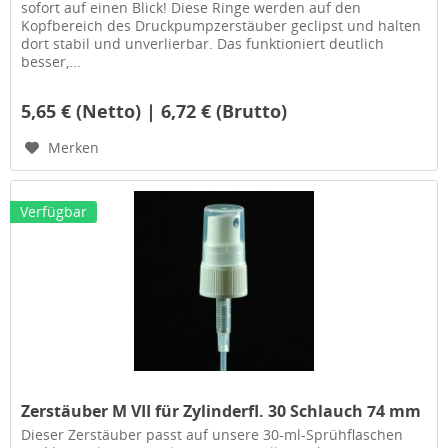
sofort auf einen Blick! Diese Ringe werden auf den
Kopfbereich des Druckpumpzerstäuber geclipst und halten
dort stabil und unverlierbar. Das funktioniert deutlich
besser,...
5,65 € (Netto) | 6,72 € (Brutto)
Merken
Verfügbar
Zerstäuber M VII für Zylinderfl. 30 Schlauch 74 mm
Dieser Zerstäuber passt auf unsere 30-ml-Sprühflaschen