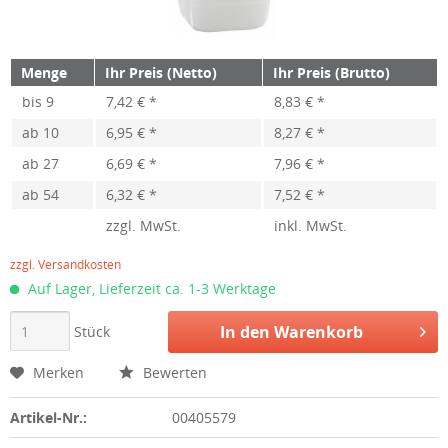
Menge
Ihr Preis (Netto)
Ihr Preis (Brutto)
bis
9
7,42 € *
8,83 € *
ab
10
6,95 € *
8,27 € *
ab
27
6,69 € *
7,96 € *
ab
54
6,32 € *
7,52 € *
zzgl. MwSt.
inkl. MwSt.
zzgl. Versandkosten
Auf Lager, Lieferzeit ca. 1-3 Werktage
In den
Warenkorb
Stück
Merken
Bewerten
Artikel-Nr.:
00405579