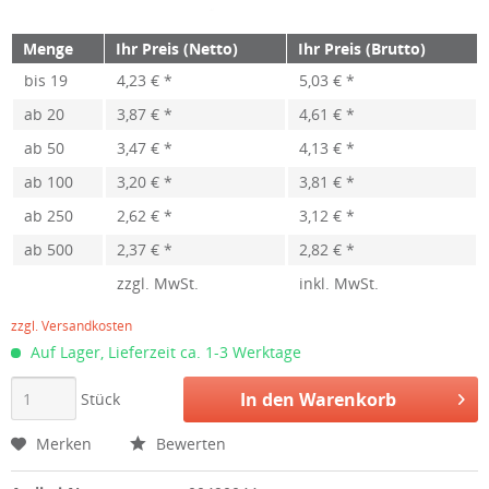
Menge
Ihr Preis (Netto)
Ihr Preis (Brutto)
bis
19
4,23 € *
5,03 € *
ab
20
3,87 € *
4,61 € *
ab
50
3,47 € *
4,13 € *
ab
100
3,20 € *
3,81 € *
ab
250
2,62 € *
3,12 € *
ab
500
2,37 € *
2,82 € *
zzgl. MwSt.
inkl. MwSt.
zzgl. Versandkosten
Auf Lager, Lieferzeit ca. 1-3 Werktage
In den
Warenkorb
Stück
Merken
Bewerten