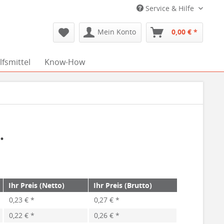
Service & Hilfe
Mein Konto
0,00 € *
fsmittel
Know-How
.
Ihr Preis (Netto)
Ihr Preis (Brutto)
0,23 € *
0,27 € *
0,22 € *
0,26 € *