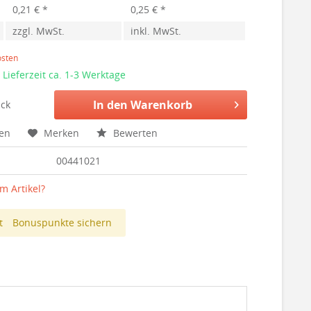
0,21 € *
0,25 € *
zzgl. MwSt.
inkl. MwSt.
osten
 Lieferzeit ca. 1-3 Werktage
In den
Warenkorb
ck
hen
Merken
Bewerten
00441021
m Artikel?
t
Bonuspunkte sichern