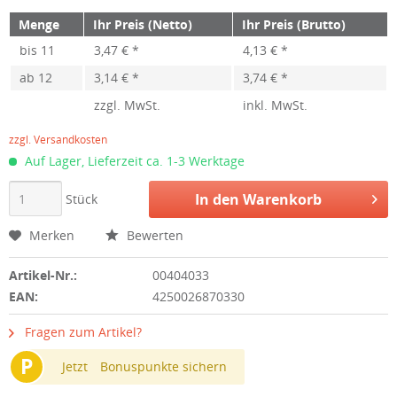
Menge
Ihr Preis (Netto)
Ihr Preis (Brutto)
bis
11
3,47 € *
4,13 € *
ab
12
3,14 € *
3,74 € *
zzgl. MwSt.
inkl. MwSt.
zzgl. Versandkosten
Auf Lager, Lieferzeit ca. 1-3 Werktage
In den
Warenkorb
Stück
Merken
Bewerten
Artikel-Nr.:
00404033
EAN:
4250026870330
Fragen zum Artikel?
P
Jetzt
Bonuspunkte sichern