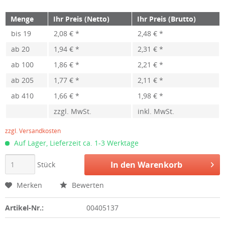
Menge
Ihr Preis (Netto)
Ihr Preis (Brutto)
bis
19
2,08 € *
2,48 € *
ab
20
1,94 € *
2,31 € *
ab
100
1,86 € *
2,21 € *
ab
205
1,77 € *
2,11 € *
ab
410
1,66 € *
1,98 € *
zzgl. MwSt.
inkl. MwSt.
zzgl. Versandkosten
Auf Lager, Lieferzeit ca. 1-3 Werktage
In den
Warenkorb
Stück
Merken
Bewerten
Artikel-Nr.:
00405137