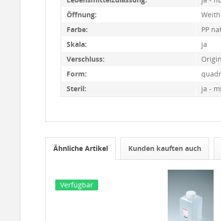
Öffnung:
Weith
Farbe:
PP na
Skala:
ja
Verschluss:
Origin
Form:
quadr
Steril:
ja - m
Ähnliche Artikel
Kunden kauften auch
Verfügbar