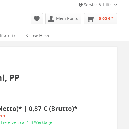
Service & Hilfe
Mein Konto
0,00 € *
fsmittel
Know-How
l, PP
Netto)* | 0,87 € (Brutto)*
osten
 Lieferzeit ca. 1-3 Werktage