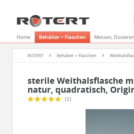
Home
Behälter + Flaschen
Messen, Dosieren
ROTERT
Behälter + Flaschen
Weithalsfla
sterile Weithalsflasche m
natur, quadratisch, Origi
(
2
)