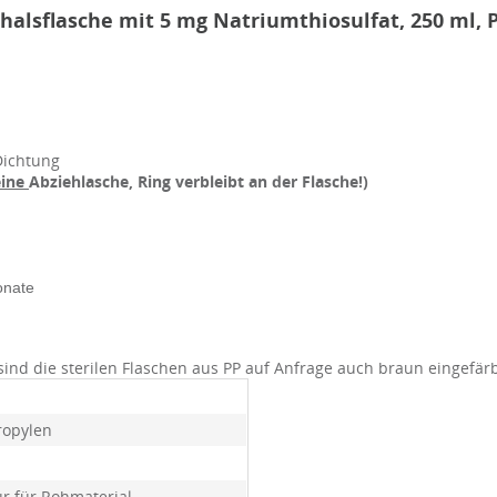
alsflasche mit 5 mg Natriumthiosulfat, 250 ml, P
Dichtung
eine
Abziehlasche, Ring verbleibt an der Flasche!)
onate
sind die sterilen Flaschen aus PP auf Anfrage auch braun eingefärb
ropylen
ur für Rohmaterial