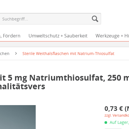
, Fördern
Umweltschutz + Sauberkeit
Werkzeuge + Hil
schen
Sterile Weithalsflaschen mit Natrium-Thiosulfat
it 5 mg Natriumthiosulfat, 250 m
nalitätsvers
0,73 € (
zzgl. Versandk
Auf Lager,