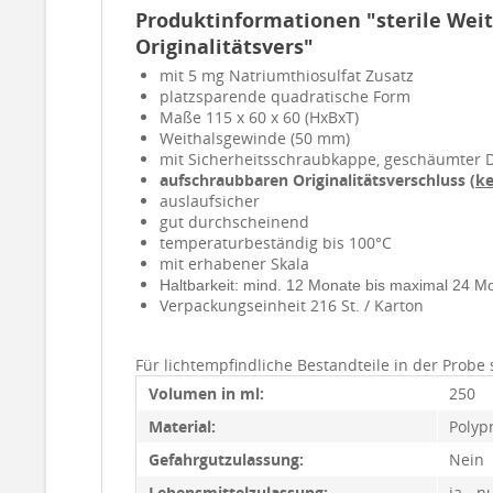
Produktinformationen "sterile Weith
Originalitätsvers"
mit 5 mg Natriumthiosulfat Zusatz
platzsparende quadratische Form
Maße 115 x 60 x 60 (HxBxT)
Weithalsgewinde (50 mm)
mit Sicherheitsschraubkappe, geschäumter 
aufschraubbaren Originalitätsverschluss (
k
auslaufsicher
gut durchscheinend
temperaturbeständig bis 100°C
mit erhabener Skala
Haltbarkeit: mind. 12 Monate bis maximal 24 M
Verpackungseinheit 216 St. / Karton
Für lichtempfindliche Bestandteile in der Probe 
Volumen in ml:
250
Material:
Polyp
Gefahrgutzulassung:
Nein
Lebensmittelzulassung:
ja - n