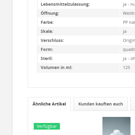
Lebensmittelzulassung:
ja - n
Öffnung:
Weith
Farbe:
PP na
Skala:
ja
Verschluss:
Origin
Form:
quadr
Steril:
ja - 
Volumen in ml:
125
Ähnliche Artikel
Kunden kauften auch
Verfügbar