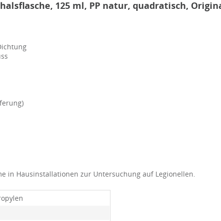
alsflasche, 125 ml, PP natur, quadratisch, Origina
Dichtung
uss
ferung)
me in Hausinstallationen zur Untersuchung auf Legionellen.
ropylen