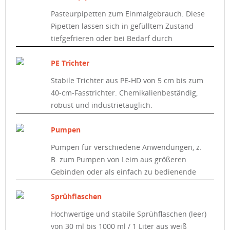
Pasteurpipetten zum Einmalgebrauch. Diese
Pipetten lassen sich in gefülltem Zustand
tiefgefrieren oder bei Bedarf durch
Hitzeversiegelung in ein geschlossenes Gefäß
verwandeln.
PE Trichter
Stabile Trichter aus PE-HD von 5 cm bis zum
40-cm-Fasstrichter. Chemikalienbeständig,
robust und industrietauglich.
Pumpen
Pumpen für verschiedene Anwendungen, z.
B. zum Pumpen von Leim aus größeren
Gebinden oder als einfach zu bedienende
Handpumpe zum Einsetzen in Kanister.
Sprühflaschen
Hochwertige und stabile Sprühflaschen (leer)
von 30 ml bis 1000 ml / 1 Liter aus weiß