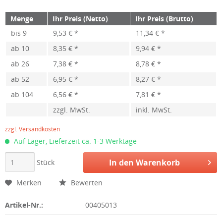
Menge
Ihr Preis (Netto)
Ihr Preis (Brutto)
bis
9
9,53 € *
11,34 € *
ab
10
8,35 € *
9,94 € *
ab
26
7,38 € *
8,78 € *
ab
52
6,95 € *
8,27 € *
ab
104
6,56 € *
7,81 € *
zzgl. MwSt.
inkl. MwSt.
zzgl. Versandkosten
Auf Lager, Lieferzeit ca. 1-3 Werktage
In den
Warenkorb
Stück
Merken
Bewerten
Artikel-Nr.:
00405013