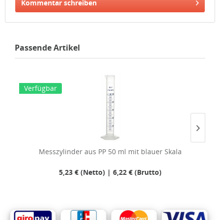
Kommentar schreiben
Passende Artikel
Verfügbar
V
Messzylinder aus PP 50 ml mit blauer Skala
5,23 € (Netto) | 6,22 € (Brutto)