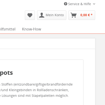
Service & Hilfe
Mein Konto
0,00 € *
lfsmittel
Know-How
epots
 Stoffen (entzündbare/giftige/brandfördernde
r/und Kleingebinden in Rollladenschränken,
e Lösungen sind mit Stapelpaletten möglich.