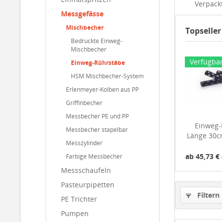
Verpack
Messgefässe
Mischbecher
Topseller
Bedruckte Einweg-
Mischbecher
Verfügba
Einweg-Rührstäbe
HSM Mischbecher-System
Erlenmeyer-Kolben aus PP
Griffinbecher
Messbecher PE und PP
Einweg-
Messbecher stapelbar
Länge 30c
Messzylinder
ab 45,73 € 
Farbige Messbecher
Messschaufeln
Pasteurpipetten
Filtern
PE Trichter
Pumpen