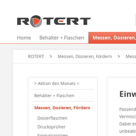
Home
Behälter + Flaschen
Messen, Dosieren
ROTERT
Messen, Dosieren, Fördern
Mess
> Aktion des Monats <
Ein
Behälter + Flaschen
Messen, Dosieren, Fördern
Passend
Vermis
Dosierflaschen
Dabei e
Drucksprüher
unbeabs
Einmalspritzen