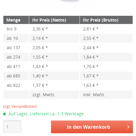
Menge
Ihr Preis (Netto)
Ihr Preis (Brutto)
bis
9
2,36 € *
2,81 € *
ab
10
2,14 € *
2,55 € *
ab
137
2,05 € *
2,44 € *
ab
274
1,55 € *
1,84 € *
ab
411
1,43 € *
1,70 € *
ab
685
1,40 € *
1,67 € *
ab
822
1,37 € *
1,63 € *
zzgl. MwSt.
inkl. MwSt.
zzgl. Versandkosten
Auf Lager, Lieferzeit ca. 1-3 Werktage
In den
Warenkorb