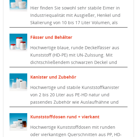
Hier finden Sie sowohl sehr stabile Eimer in
Industriequalität mit Ausgießer, Henkel und
Skalierung von 10 bis 17 Liter Volumen, als
auch leichtere Eimer mit Deckel aus PP in
verschiedenen Größen.
Fässer und Behälter
Hochwertige blaue, runde Deckelfässer aus
Kunststoff (HD-PE) mit UN-Zulssung. Mit
dichtschließendem schwarzen Deckel und
Metall-Spannring.
Kanister und Zubehör
Hochwertige und stabile Kunststoffkanister
von 2 bis 20 Liter aus PE-HD natur und
passendes Zubehör wie Auslaufhähne und
Pumpen.
Kunststoffdosen rund + vierkant
Hochwertige Kunststoffdosen mit runden
oder vierkantigen Querschnitten aus PP, HD-