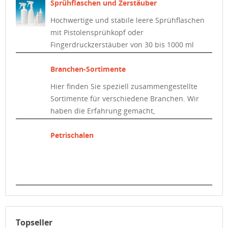
Sprühflaschen und Zerstäuber
Hochwertige und stabile leere Sprühflaschen
mit Pistolensprühkopf oder
Fingerdruckzerstäuber von 30 bis 1000 ml
aus PE-HD.
Branchen-Sortimente
Hier finden Sie speziell zusammengestellte
Sortimente für verschiedene Branchen. Wir
haben die Erfahrung gemacht,
dass branchenspezifisch in sehr
unterschiedlichen Kategorien und teilweise
Petrischalen
sehr konzentriert eingekauft wird. Auf Basis
dieser Erfahrung finden Sie hier eine
Vorauswahl, die Ihnen den Überblick
erleichtern soll.
Topseller