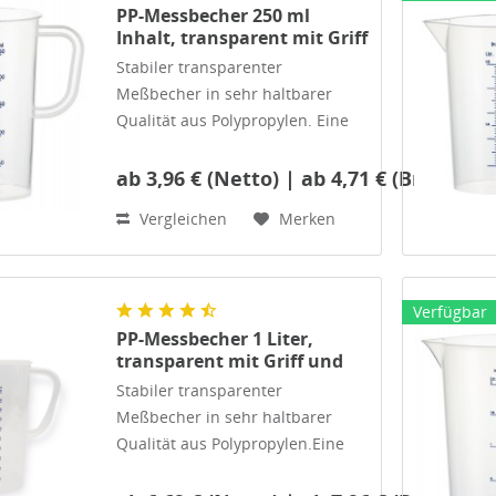
PP-Messbecher 250 ml
Inhalt, transparent mit Griff
und erhabene blaue
Stabiler transparenter
Maßskala
Meßbecher in sehr haltbarer
Qualität aus Polypropylen. Eine
geprägte und eine blau
gedruckte Maßskala.
ab 3,96 € (Netto) | ab 4,71 € (Brutto)
Lösungsmittelbeständig für den
Vergleichen
Merken
täglichen Gebrauch in Produktion
und Lackiererei.
...
Verfügbar
PP-Messbecher 1 Liter,
transparent mit Griff und
blau gedruckte Maßskala
Stabiler transparenter
Meßbecher in sehr haltbarer
Qualität aus Polypropylen.Eine
geprägte und eine blau