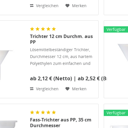
Behältern.Abmessungen: Oberer
Vergleichen
Merken
Durchmesser 75 mm, Auslauf-
Durchmesser: 11 mm
Verfügbar
Trichter 12 cm Durchm. aus
PP
Lösemittelbeständiger Trichter,
Durchmesser 12 cm, aus hartem
Polyethylen zum einfachen und
praktischen Befüllen von
Vorratsbehältern, Leimflaschen
ab 2,12 € (Netto) | ab 2,52 € (Brutto)
etc. Abmessungen: Oberer
Vergleichen
Merken
Durchmesser 120 mm, Auslauf-
Durchmesser: 12 mm
Verfügbar
Fass-Trichter aus PP, 35 cm
Durchmesser