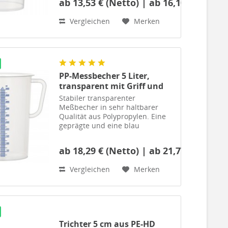
gedruckte
ab 13,53 € (Netto) | ab 16,10 € (Brutto
Maßskala.Chemikalienbeständig
Vergleichen
Merken
und lebensmittelecht für den
täglichen Gebrauch in
Produktion, Werkstatt und...
PP-Messbecher 5 Liter,
transparent mit Griff und
blau gedruckte Maßskala
Stabiler transparenter
Meßbecher in sehr haltbarer
Qualität aus Polypropylen. Eine
geprägte und eine blau
gedruckte Maßskala.
Chemikalienbeständig und
ab 18,29 € (Netto) | ab 21,77 € (Brutto
lebensmittelecht für den
täglichen Gebrauch in
Vergleichen
Merken
Produktion, Werkstatt und...
Trichter 5 cm aus PE-HD