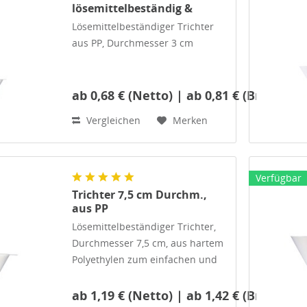
lösemittelbeständig &
kompakt
Lösemittelbeständiger Trichter
aus PP, Durchmesser 3 cm
Zum einfachen und praktischen
Befüllen von kleinen Flaschen
ab 0,68 € (Netto) | ab 0,81 € (Brutto)
und Behältern.
Vergleichen
Merken
Abmessungen: Oberer
Durchmesser: 30 mm, Auslauf-
Durchmesser: 4 mm,...
Verfügbar
Trichter 7,5 cm Durchm.,
aus PP
Lösemittelbeständiger Trichter,
Durchmesser 7,5 cm, aus hartem
Polyethylen zum einfachen und
praktischen Befüllen von
kleineren Flaschen und
ab 1,19 € (Netto) | ab 1,42 € (Brutto)