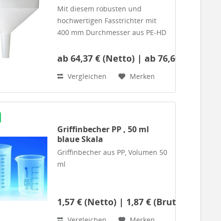
Volumen
Mit diesem robusten und
hochwertigen Fasstrichter mit
400 mm Durchmesser aus PE-HD
füllen Sie auch aus großen oder
in große Gebinde sicher um.
ab 64,37 € (Netto) | ab 76,60 € (Brutto
Vergleichen
Merken
Abmessungen:Durchmesser
oben: 400 mmHöhe gesamt: 365
mmDurchmesser...
Griffinbecher PP , 50 ml
blaue Skala
Griffinbecher aus PP, Volumen 50
ml
1,57 € (Netto) | 1,87 € (Brutto)
Sehr stabiler Laborbecher mit
aufgedruckter, blauer Skala mit
Vergleichen
Merken