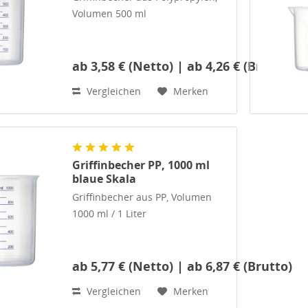
Volumen 500 ml
ab 3,58 € (Netto) | ab 4,26 € (Brutto)
Sehrstabiler Laborbecher mit
aufgedruckter, blauer Skala mit
Vergleichen
Merken
100-ml-Teilung.Der Kunststoff PP
zeichnet sich durch
guteTransparenz aus.
Darüberhinaus sind sehr gute...
Griffinbecher PP, 1000 ml
blaue Skala
Griffinbecher aus PP, Volumen
1000 ml / 1 Liter
ab 5,77 € (Netto) | ab 6,87 € (Brutto)
Sehrstabiler Laborbecher mit
aufgedruckter, blauer Skala mit
Vergleichen
Merken
100-ml-Teilung.Der Kunststoff PP