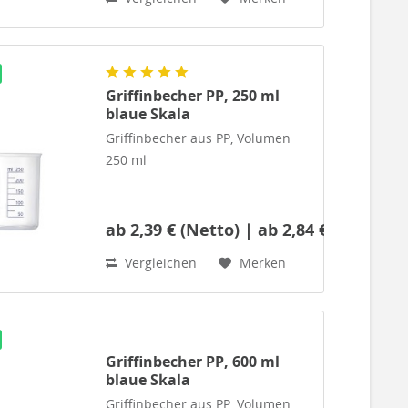
10-ml-Teilung. Der Kunststoff PP
zeichnet sich durch gute
Transparenz aus. Darüber hinaus
sind sehr gute...
Griffinbecher PP, 250 ml
blaue Skala
Griffinbecher aus PP, Volumen
250 ml
ab 2,39 € (Netto) | ab 2,84 € (Brutto)
Sehrstabiler Laborbecher mit
aufgedruckter, blauer Skala mit
Vergleichen
Merken
100-ml-Teilung.Der Kunststoff PP
zeichnet sich durch
guteTransparenz aus.
Darüberhinaus sind sehr gute
Griffinbecher PP, 600 ml
mechanische...
blaue Skala
Griffinbecher aus PP, Volumen