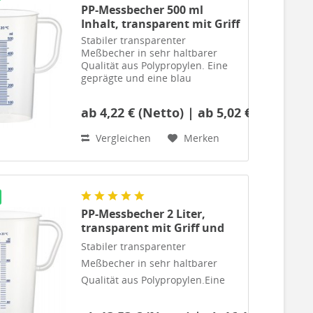
PP-Messbecher 500 ml
Inhalt, transparent mit Griff
und erhabene blaue
Stabiler transparenter
Maßskala
Meßbecher in sehr haltbarer
Qualität aus Polypropylen. Eine
geprägte und eine blau
gedruckte Maßskala. Säure- und
Chemikalienbeständig für den
ab 4,22 € (Netto) | ab 5,02 € (Brutto)
täglichen Gebrauch in Produktion
und Lackiererei. Abmessungen:...
Vergleichen
Merken
PP-Messbecher 2 Liter,
transparent mit Griff und
blau gedruckte Maßskala
Stabiler transparenter
Meßbecher in sehr haltbarer
Qualität aus Polypropylen.Eine
geprägte und eine blau