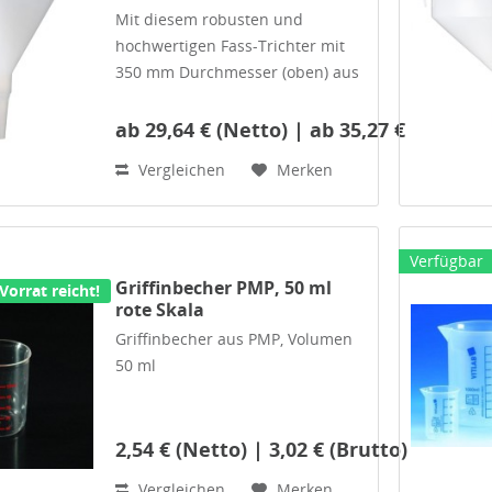
Mit diesem robusten und
hochwertigen Fass-Trichter mit
350 mm Durchmesser (oben) aus
Polypropylen (PP) füllen Sie auch
aus großen Gebinden oder in
ab 29,64 € (Netto) | ab 35,27 € (Brutto)
große Gebinde sicher um.
Vergleichen
Merken
Abmessungen
: Durchmesser
oben:...
Verfügbar
Griffinbecher PMP, 50 ml
Vorrat reicht!
rote Skala
Griffinbecher aus PMP, Volumen
50 ml
2,54 € (Netto) | 3,02 € (Brutto)
Sehr stabiler Laborbecher mit
aufgedruckter, roter Skala mit 10-
Vergleichen
Merken