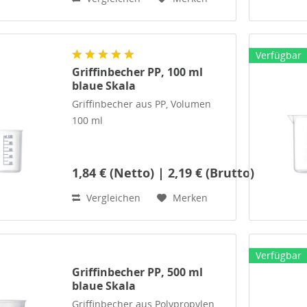
ml-Teilung. Der Kunststoff PMP
zeichnet sich durch eine
exzellente (glasklare)
Verfügbar
Transparenz aus.
Griffinbecher PP, 100 ml
Darüberhinaus...
blaue Skala
Griffinbecher aus PP, Volumen
100 ml
1,84 € (Netto) | 2,19 € (Brutto)
Sehr stabiler Laborbecher mit
aufgedruckter, blauer Skala mit
Vergleichen
Merken
20-ml-Teilung. Der Kunststoff PP
zeichnet sich durch gute
Transparenz aus. Darüber hinaus
Verfügbar
sind sehr gute...
Griffinbecher PP, 500 ml
blaue Skala
Griffinbecher aus Polypropylen,