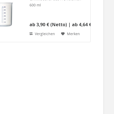
600 ml
ab 3,90 € (Netto) | ab 4,64 € (Brutto)
Sehrstabiler Laborbecher mit
aufgedruckter, blauer Skala mit
Vergleichen
Merken
100-ml-Teilung.Der Kunststoff PP
zeichnet sich durch
guteTransparenz aus.
Darüberhinaus sind sehr gute
mechanische...