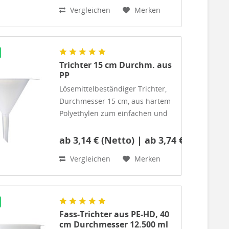
etc. Abmessungen: Oberer
Vergleichen
Merken
Durchmesser 100 mm, Auslauf-
Durchmesser: 12 mm
Trichter 15 cm Durchm. aus
PP
Lösemittelbeständiger Trichter,
Durchmesser 15 cm, aus hartem
Polyethylen zum einfachen und
praktischen Befüllen von
Vorratsbehältern, Leimflaschen
ab 3,14 € (Netto) | ab 3,74 € (Brutto)
etc.Abmessungen: Oberer
Vergleichen
Merken
Durchmesser 150 mm, Auslauf-
Durchmesser: 17 mm
Fass-Trichter aus PE-HD, 40
cm Durchmesser 12.500 ml