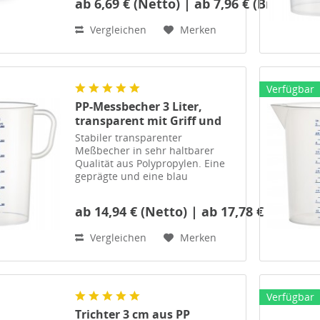
gedruckte
ab 6,69 € (Netto) | ab 7,96 € (Brutto)
Maßskala.Chemikalienbeständig
Vergleichen
Merken
und lebensmittelecht für den
täglichen Gebrauch in
Produktion, Werkstatt und...
Verfügbar
PP-Messbecher 3 Liter,
transparent mit Griff und
blau gedruckte Maßskala
Stabiler transparenter
Meßbecher in sehr haltbarer
Qualität aus Polypropylen. Eine
geprägte und eine blau
gedruckte Maßskala. Säure- und
Chemikalienbeständig und
ab 14,94 € (Netto) | ab 17,78 € (Brutto)
lebensmittelecht für den
täglichen Gebrauch in
Vergleichen
Merken
Produktion,...
Verfügbar
Trichter 3 cm aus PP