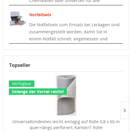
Chemikalien oder universell für alle
Flüssigkeiten. In jeder Kategorie sind
verschiedene Abmessungen und
Notfallsets
Ausführungen lieferbar.
Die Notfallsets zum Einsatz bei Leckagen sind
zusammengestellt worden, damit Sie in
einem Notfall schnell, angemessen und
umfassend reagieren können.
Topseller
Verfügbar
Solange der Vorrat reicht!
Universalbindevlies leicht einlagig auf Rolle 0,8 x 60 m
quer+längs perforiert, Karton/1 Rolle