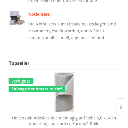
Chemikalien oder universell für alle
Flüssigkeiten. In jeder Kategorie sind
verschiedene Abmessungen und
Notfallsets
Ausführungen lieferbar.
Die Notfallsets zum Einsatz bei Leckagen sind
zusammengestellt worden, damit Sie in
einem Notfall schnell, angemessen und
umfassend reagieren können.
Topseller
Verfügbar
Solange der Vorrat reicht!
Universalbindevlies leicht einlagig auf Rolle 0,8 x 60 m
quer+längs perforiert, Karton/1 Rolle