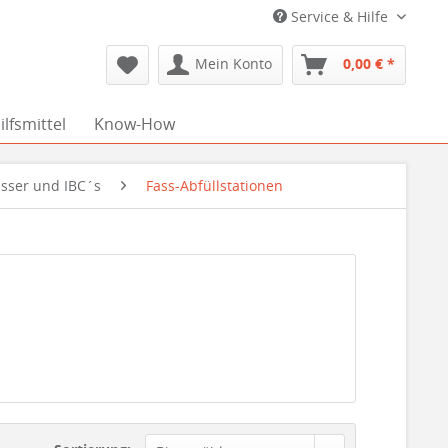
Service & Hilfe
Mein Konto
0,00 € *
lfsmittel
Know-How
sser und IBC´s
Fass-Abfüllstationen