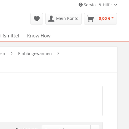
Service & Hilfe
Mein Konto
0,00 € *
lfsmittel
Know-How
nen
Einhängewannen
0