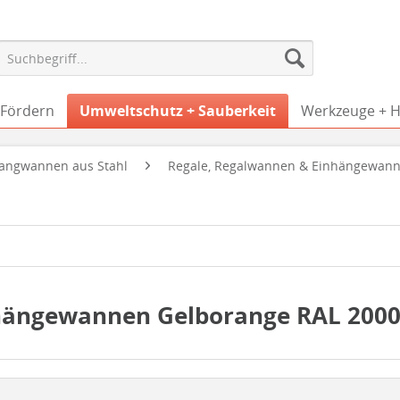
 Fördern
Umweltschutz + Sauberkeit
Werkzeuge + Hi
fangwannen aus Stahl
Regale, Regalwannen & Einhängewan
hängewannen Gelborange RAL 200