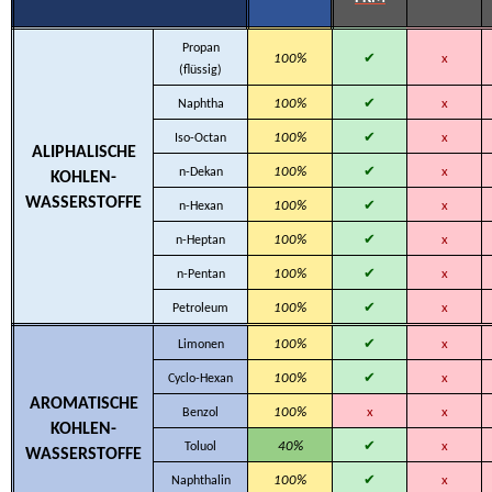
Propan
✔
100%
x
(flüssig)
✔
100%
x
Naphtha
✔
100%
x
Iso-Octan
ALIPHALISCHE
✔
100%
x
n-Dekan
KOHLEN-
WASSERSTOFFE
✔
100%
x
n-Hexan
✔
100%
x
n-Heptan
✔
100%
x
n-Pentan
✔
100%
x
Petroleum
✔
100%
x
Limonen
✔
100%
x
Cyclo-Hexan
AROMATISCHE
100%
x
x
Benzol
KOHLEN-
✔
40%
x
Toluol
WASSERSTOFFE
✔
100%
x
Naphthalin