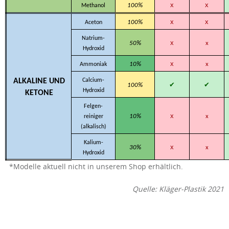
x
x
100%
Methanol
x
x
100%
Aceton
Natrium-
x
50%
x
Hydroxid
x
10%
x
Ammoniak
ALKALINE UND
Calcium-
✔
✔
100%
Hydroxid
KETONE
Felgen-
x
10%
x
reiniger
(alkalisch)
Kalium-
x
30%
x
Hydroxid
*Modelle aktuell nicht in unserem Shop erhältlich.
Quelle: Kläger-Plastik 2021