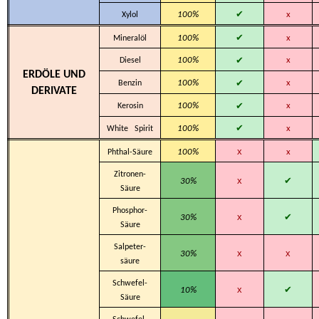
✔
100%
x
Xylol
✔
100%
x
Mineralöl
✔
100%
x
Diesel
ERDÖLE UND
✔
100%
x
Benzin
DERIVATE
✔
100%
x
Kerosin
✔
100%
x
White Spirit
x
100%
x
Phthal-Säure
Zitronen-
x
✔
30%
Säure
Phosphor-
x
✔
30%
Säure
Salpeter-
x
x
30%
säure
Schwefel-
x
✔
10%
Säure