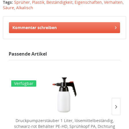
Tags:
Sprüher
,
Plastik
,
Beständigkeit
,
Eigenschaften
,
Verhalten
,
Säure
,
Alkalisch
Kommentar schreiben
Passende Artikel
V
Verfügbar
Druckpumpzerstäuber 1 Liter, lösemittelbeständig,
Be
schwarz-rot Behälter PE-HD, Sprühkopf PA, Dichtung