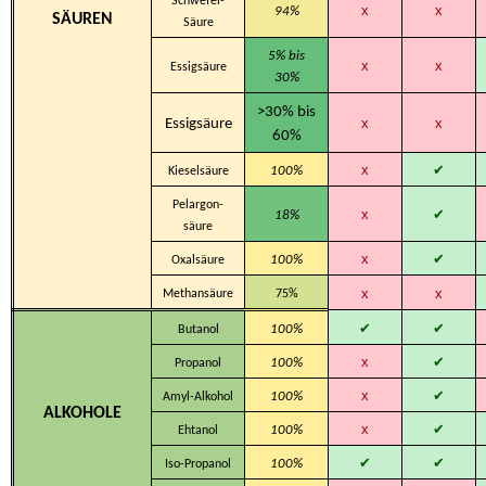
Schwefel-
x
x
94%
SÄUREN
Säure
5% bis
x
x
Essigsäure
30%
>30% bis
x
x
Essigsäure
60%
x
✔
100%
Kieselsäure
Pelargon-
x
✔
18%
säure
x
✔
100%
Oxalsäure
x
x
Methansäure
75%
✔
✔
100%
Butanol
x
✔
100%
Propanol
x
✔
100%
Amyl-Alkohol
ALKOHOLE
x
✔
100%
Ehtanol
✔
✔
100%
Iso-Propanol