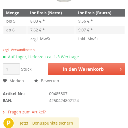
Menge
Ihr Preis (Netto)
Ihr Preis (Brutto)
bis
5
8,03 € *
9,56 € *
ab
6
7,62 € *
9,07 € *
zzgl. MwSt.
inkl. MwSt.
zzgl. Versandkosten
Auf Lager, Lieferzeit ca. 1-3 Werktage
In den
Warenkorb
Stück
Merken
Bewerten
Artikel-Nr.:
00485307
EAN:
4250424802124
Fragen zum Artikel?
P
Jetzt
Bonuspunkte sichern