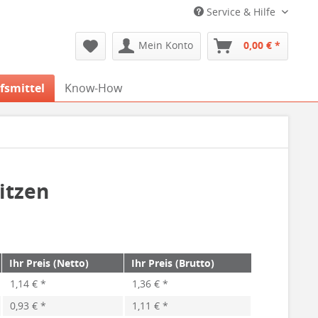
Service & Hilfe
Mein Konto
0,00 € *
fsmittel
Know-How
itzen
Ihr Preis (Netto)
Ihr Preis (Brutto)
1,14 € *
1,36 € *
0,93 € *
1,11 € *