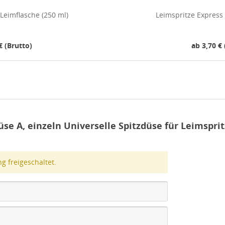
 Leimflasche (250 ml)
Leimspritze Express 
€ (Brutto)
ab 3,70 € 
e A, einzeln Universelle Spitzdüse für Leimspri
 freigeschaltet.