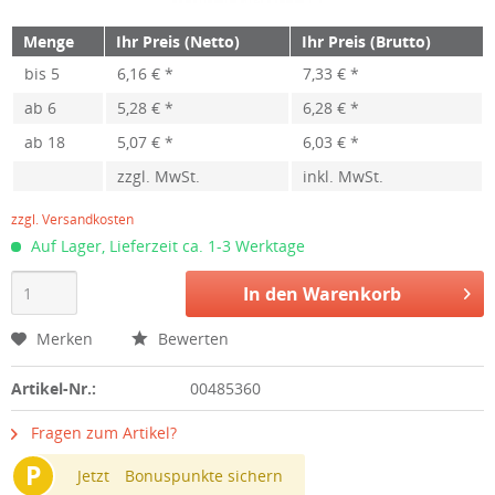
Menge
Ihr Preis (Netto)
Ihr Preis (Brutto)
bis
5
6,16 € *
7,33 € *
ab
6
5,28 € *
6,28 € *
ab
18
5,07 € *
6,03 € *
zzgl. MwSt.
inkl. MwSt.
zzgl. Versandkosten
Auf Lager, Lieferzeit ca. 1-3 Werktage
In den
Warenkorb
Merken
Bewerten
Artikel-Nr.:
00485360
Fragen zum Artikel?
P
Jetzt
Bonuspunkte sichern